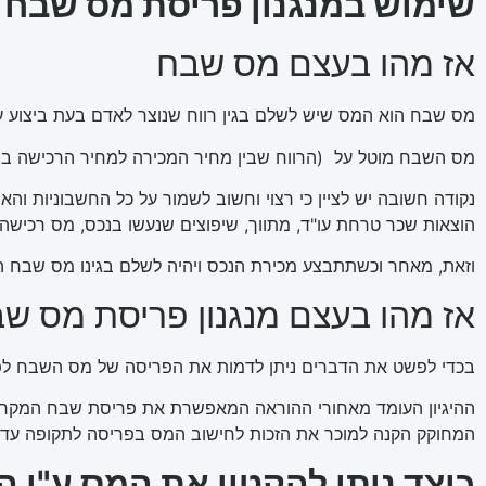
שימוש במנגנון פריסת מס שבח ע
אז מהו בעצם מס שבח
מס שבח הוא המס שיש לשלם בגין רווח שנוצר לאדם בעת ביצוע עס
מס השבח מוטל על (הרווח שבין מחיר המכירה למחיר הרכישה בניכו
נקודה חשובה יש לציין כי רצוי וחשוב לשמור על כל החשבוניות 
הוצאות שכר טרחת עו"ד, מתווך, שיפוצים שנעשו בנכס, מס רכישה, 
וזאת, מאחר וכשתתבצע מכירת הנכס ויהיה לשלם בגינו מס שבח הו
אז מהו בעצם מנגנון פריסת מס ש
בכדי לפשט את הדברים ניתן לדמות את הפריסה של מס השבח לפריסה 
ההיגיון העומד מאחורי ההוראה המאפשרת את פריסת שבח המקרקעי
המחוקק הקנה למוכר את הזכות לחישוב המס בפריסה לתקופה עד 4 שנות מס אחורנית כאשר שנת המכירה היא אחת מהן
כיצד ניתן להקטין את המס ע"י 